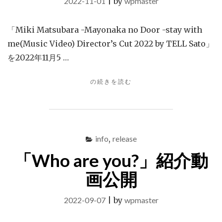
2022-11-01
|
by
wpmaster
２
億
再
「Miki Matsubara -Mayonaka no Door -stay with
生
me(Music Video) Director’s Cut 2022 by TELL Sato」
突
を2022年11月5 …
破！"
"「真
の続きを読む
夜
中
の
ド
ア
info
,
release
～
「Who are you?」紹介動
STAY
WITH
画公開
ME」
MV
公
2022-09-07
|
by
wpmaster
開"