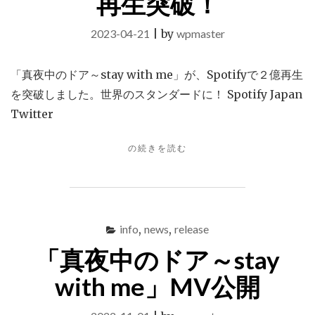
再生突破！
2023-04-21
|
by
wpmaster
「真夜中のドア～stay with me」が、Spotifyで２億再生
を突破しました。世界のスタンダードに！ Spotify Japan
Twitter
"「真
の続きを読む
夜
中
の
ド
ア
info
,
news
,
release
～
「真夜中のドア～stay
STAY
WITH
with me」MV公開
ME」
SPOTIFY
で