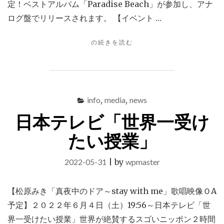
定！ベストアルバム「Paradise Beach」が参加し、アナ
ログ盤でリリースされます。 【イベント …
"ベ
の続きを読む
ス
ト
ア
ル
バ
info
,
media
,
news
ム
日本テレビ「世界一受け
「PARADISE
BEACH」
たい授業」
ア
ナ
ロ
2022-05-31
|
by
wpmaster
グ
盤
リ
【松原みき「真夜中のドア～stay with me」歌唱映像ＯA
リ
予定】２０２２年６月４日（土）19:56～日本テレビ「世
ー
界一受けたい授業」世界が絶賛するスゴいニッポン２時間
ス"