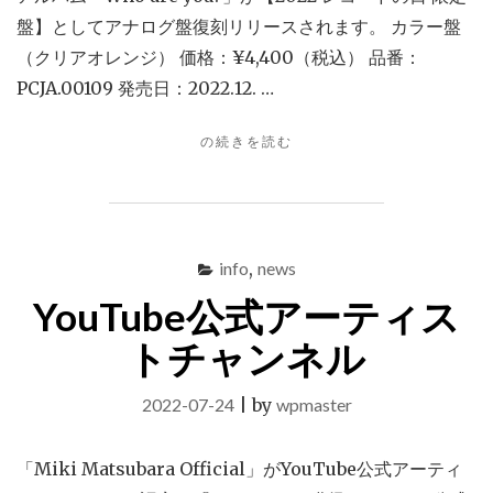
盤】としてアナログ盤復刻リリースされます。 カラー盤
（クリアオレンジ） 価格：¥4,400（税込） 品番：
PCJA.00109 発売日：2022.12. …
"「WHO
の続きを読む
ARE
YOU?」
ア
ナ
ロ
info
,
news
グ
YouTube公式アーティス
盤
リ
トチャンネル
リ
ー
ス"
2022-07-24
|
by
wpmaster
「Miki Matsubara Official」がYouTube公式アーティ