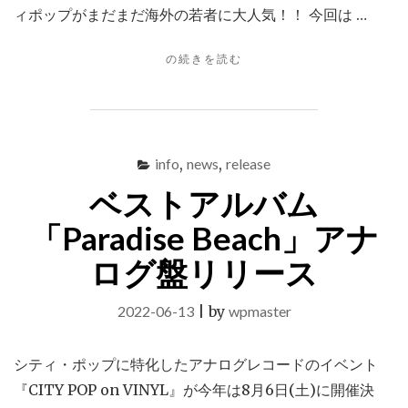
ィポップがまだまだ海外の若者に大人気！！ 今回は …
"日
の続きを読む
本
テ
レ
ビ
「世
info
,
news
,
release
界
ベストアルバム
一
受
「Paradise Beach」アナ
け
た
ログ盤リリース
い
授
業」"
2022-06-13
|
by
wpmaster
シティ・ポップに特化したアナログレコードのイベント
『CITY POP on VINYL』が今年は8月6日(土)に開催決