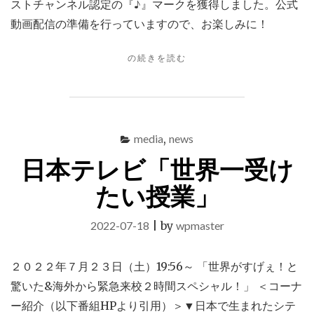
ストチャンネル認定の『♪』マークを獲得しました。公式
動画配信の準備を行っていますので、お楽しみに！
"YOUTUBE
の続きを読む
公
式
ア
ー
テ
media
,
news
ィ
日本テレビ「世界一受け
ス
ト
たい授業」
チ
ャ
ン
2022-07-18
|
by
wpmaster
ネ
ル"
２０２２年７月２３日（土）19:56～ 「世界がすげぇ！と
驚いた&海外から緊急来校２時間スペシャル！」 ＜コーナ
ー紹介（以下番組HPより引用）＞▼日本で生まれたシテ