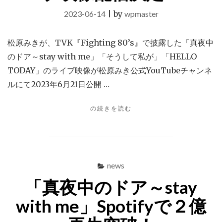
2023-06-14
|
by
wpmaster
松原みきが、TVK『Fighting 80’s』で披露した「真夜中
のドア～stay with me」「そうして私が」「HELLO
TODAY」のライブ映像が松原みき公式YouTubeチャンネ
ルにて2023年6月21日公開 …
"TVK「FIGHTNG
の続きを読む
80’S」
ラ
イ
ブ
映
news
像
「真夜中のドア～stay
配
信
with me」Spotifyで２億
決
定！"