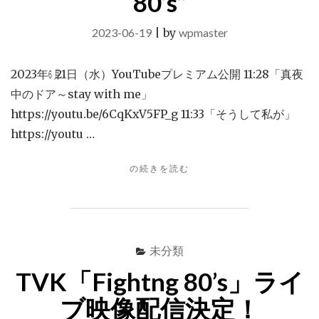
80’s”
2023-06-19
|
by
wpmaster
2023年㋅21日（水）YouTubeプレミアム公開 11:28「真夜
中のドア～stay with me」
https://youtu.be/6CqKxV5FP_g 11:33「そうして私が」
https://youtu …
"松
の続きを読む
原
み
き
×TVK”FIGHTING
80’S”"
未分類
TVK「Fightng 80’s」ライ
ブ映像配信決定！