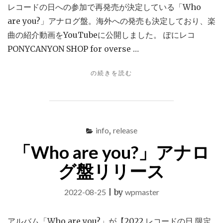
レコードの日への参加で再発売が決定している「Who
are you?」アナログ盤。海外への発売も決定しており、楽
曲の紹介動画をYouTubeに公開しました。 ぽにレコ
PONYCANYON SHOP for overse …
"「WHO
の続きを読む
ARE
YOU?」
紹
介
動
info
,
release
画
「Who are you?」アナロ
公
開"
グ盤リリース
2022-08-25
|
by
wpmaster
アルバム「Who are you?」が【2022 レコードの日 限定