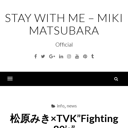
コ
ン
STAY WITH ME – MIKI
テ
MATSUBARA
ン
ツ
Official
へ
ス
Facebook
Twitter
Google+
Linkedin
Instagram
Youtube
Pinterest
Tumblr
キ
ッ
プ
索
Menu
info
,
news
松原みき×TVK”Fighting