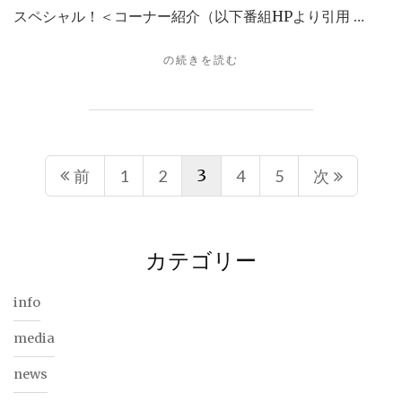
スペシャル！＜コーナー紹介（以下番組HPより引用 …
"日
の続きを読む
本
テ
レ
ビ
「世
投
3
前
1
2
界
4
5
次
一
稿
受
け
ナ
た
カテゴリー
い
ビ
授
info
業」"
ゲ
media
ー
news