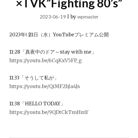
×TVK”Fighting 80’s”
2023-06-19
|
by
wpmaster
2023年㋅21日（水）YouTubeプレミアム公開
11:28「真夜中のドア～stay with me」
https://youtu.be/6CqKxV5FP_g
11:33「そうして私が」
https://youtu.be/QiMF2hJa4Js
11:38「HELLO TODAY」
https://youtu.be/9QDtCkTmHmY