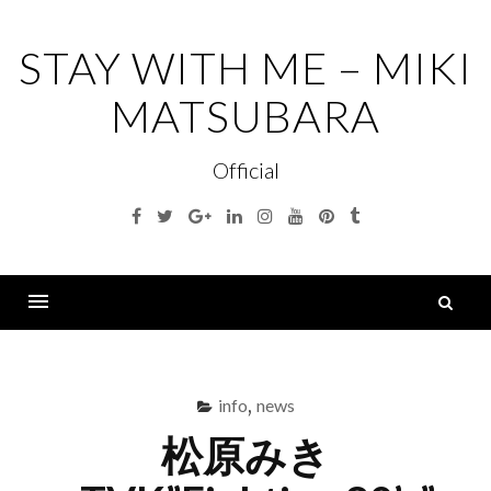
コ
ン
STAY WITH ME – MIKI
テ
MATSUBARA
ン
ツ
Official
へ
ス
Facebook
Twitter
Google+
Linkedin
Instagram
Youtube
Pinterest
Tumblr
キ
ッ
プ
索
Menu
info
,
news
松原みき