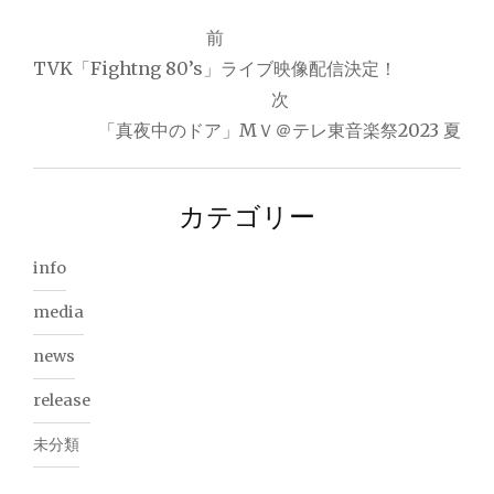
投
前
TVK「Fightng 80’s」ライブ映像配信決定！
稿
次
ナ
「真夜中のドア」MＶ＠テレ東音楽祭2023 夏
ビ
ゲ
カテゴリー
ー
info
シ
media
ョ
news
ン
release
未分類