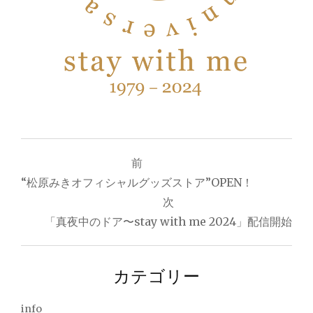
投
前
“松原みきオフィシャルグッズストア”OPEN！
稿
次
ナ
「真夜中のドア〜stay with me 2024」配信開始
ビ
ゲ
カテゴリー
ー
info