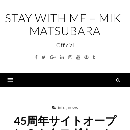
コ
ン
STAY WITH ME – MIKI
テ
MATSUBARA
ン
ツ
Official
へ
ス
Facebook
Twitter
Google+
Linkedin
Instagram
Youtube
Pinterest
Tumblr
キ
ッ
プ
索
Menu
info
,
news
45周年サイトオープ