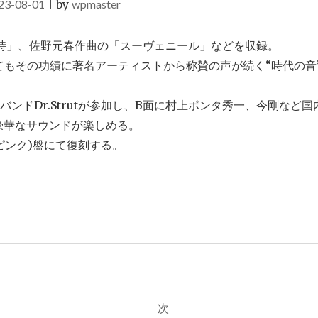
23-08-01
|
by
wpmaster
時」、佐野元春作曲の「スーヴェニール」などを収録。
てもその功績に著名アーティストから称賛の声が続く“時代の音
ンドDr.Strutが参加し、B面に村上ポンタ秀一、今剛など国
豪華なサウンドが楽しめる。
ピンク)盤にて復刻する。
次