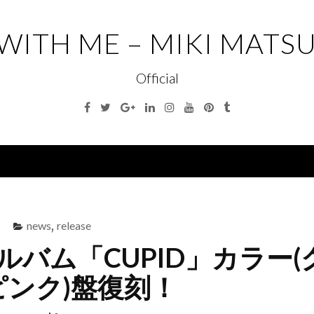
 WITH ME – MIKI MATS
Official
Facebook
Twitter
Google+
Linkedin
Instagram
Youtube
Pinterest
Tumblr
Menu
news
,
release
dアルバム「CUPID」カラー(
ピンク)盤復刻！