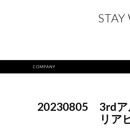
コ
ン
STAY
テ
ン
ツ
へ
ス
キ
COMPANY
ッ
プ
20230805 3r
リア