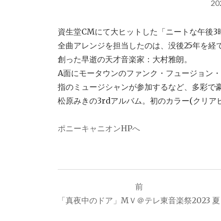
20
資生堂CMにて大ヒットした「ニートな午後3
全曲アレンジを担当したのは、没後25年を経
創った早逝の天才音楽家：大村雅朗。
A面にモータウンのファンク・フュージョン・バ
指のミュージシャンが参加するなど、多彩で
松原みきの3rdアルバム。初のカラー(クリア
ポニーキャニオンHPへ
投
前
「真夜中のドア」MＶ＠テレ東音楽祭2023 夏
稿