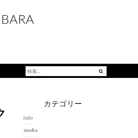
UBARA
検
索:
カテゴリー
ク
info
media