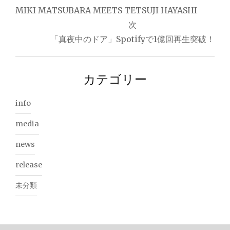
投
MIKI MATSUBARA MEETS TETSUJI HAYASHI
稿
次
ナ
「真夜中のドア」Spotifyで1億回再生突破！
ビ
ゲ
カテゴリー
ー
info
シ
media
ョ
news
ン
release
未分類