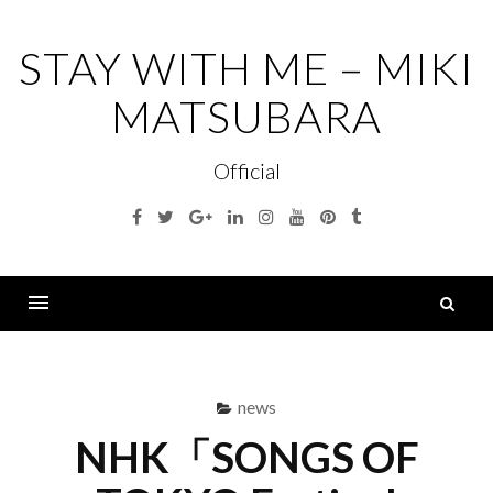
コ
ン
STAY WITH ME – MIKI
テ
MATSUBARA
ン
ツ
Official
へ
ス
Facebook
Twitter
Google+
Linkedin
Instagram
Youtube
Pinterest
Tumblr
キ
ッ
プ
索
Menu
news
NHK「SONGS OF