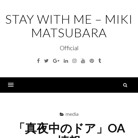
コ
ン
STAY WITH ME – MIKI
テ
MATSUBARA
ン
ツ
Official
へ
ス
Facebook
Twitter
Google+
Linkedin
Instagram
Youtube
Pinterest
Tumblr
キ
ッ
プ
索
Menu
media
「真夜中のドア」OA