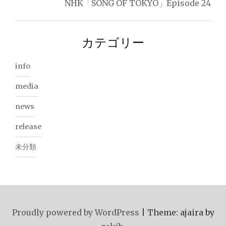
NHK「SONG OF TOKYO」Episode 24
ビ
ゲ
カテゴリー
ー
シ
info
ョ
media
ン
news
release
未分類
Proudly powered by WordPress
|
Theme: ajaira by