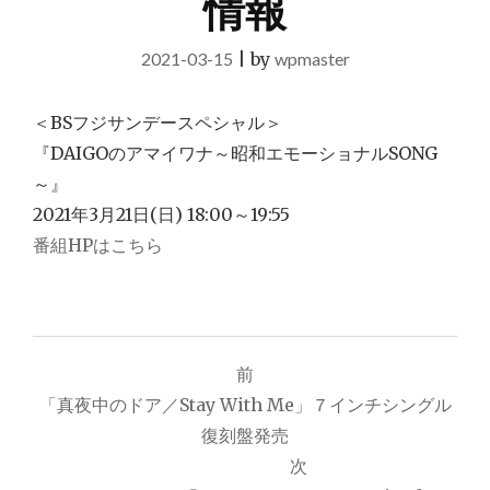
情報
2021-03-15
|
by
wpmaster
＜BSフジサンデースペシャル＞
『DAIGOのアマイワナ～昭和エモーショナルSONG
～』
2021年3月21日(日) 18:00～19:55
番組HPはこちら
投
前
「真夜中のドア／Stay With Me」７インチシングル
稿
復刻盤発売
ナ
次